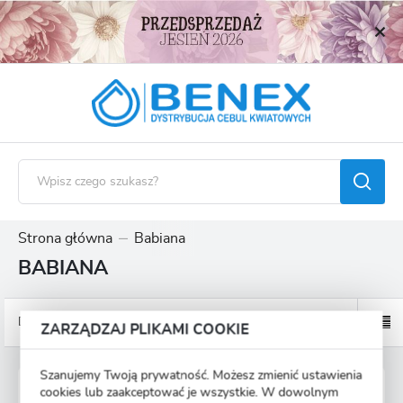
USTAWIENIA REGIONALNE
Lokalizacja
Polska
Język
polski
Waluta
Polski złoty (PLN)
Strona główna
Babiana
BABIANA
ZAPISZ
Domyślnie
ZARZĄDZAJ PLIKAMI COOKIE
Szanujemy Twoją prywatność. Możesz zmienić ustawienia
BABIANA KEW HYBRIDIS 5 SZT.
cookies lub zaakceptować je wszystkie. W dowolnym