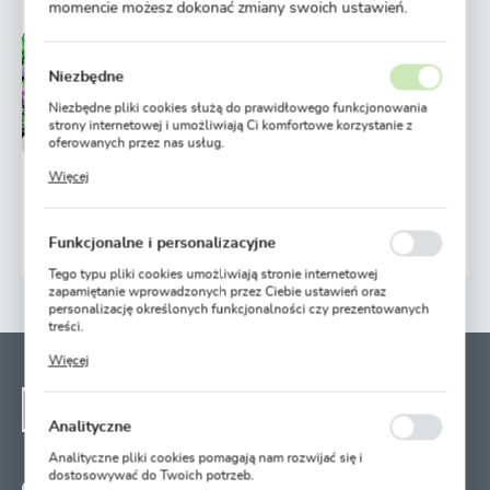
momencie możesz dokonać zmiany swoich ustawień.
Wysyłka 5 dni
Niedostępny
Niezbędne
roboczych
Ulubione
Niezbędne pliki cookies służą do prawidłowego funkcjonowania
strony internetowej i umożliwiają Ci komfortowe korzystanie z
2,99 zł
7,01 zł
-57%
oferowanych przez nas usług.
Pliki cookies odpowiadają na podejmowane przez Ciebie działania
Więcej
w celu m.in. dostosowania Twoich ustawień preferencji
POWIADOM O DOSTĘPNOŚCI
prywatności, logowania czy wypełniania formularzy. Dzięki plikom
cookies strona, z której korzystasz, może działać bez zakłóceń.
Funkcjonalne i personalizacyjne
15311 osób kupiło
Tego typu pliki cookies umożliwiają stronie internetowej
zapamiętanie wprowadzonych przez Ciebie ustawień oraz
personalizację określonych funkcjonalności czy prezentowanych
treści.
Dzięki tym plikom cookies możemy zapewnić Ci większy komfort
Więcej
korzystania z funkcjonalności naszej strony poprzez dopasowanie
NEWSLETTER - ZAPISZ
jej do Twoich indywidualnych preferencji. Wyrażenie zgody na
funkcjonalne i personalizacyjne pliki cookies gwarantuje
SIĘ
dostępność większej ilości funkcji na stronie.
Analityczne
Zapisz się na newsletter i otrzymuj wiadomości o
nowościach, promocjach oraz poradach ogrodniczych
Analityczne pliki cookies pomagają nam rozwijać się i
dostosowywać do Twoich potrzeb.