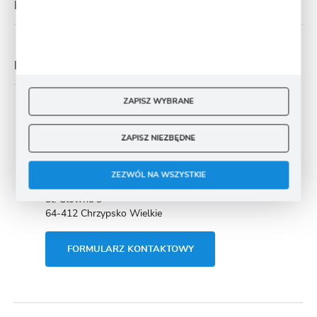
MOJE KONTO
MASZ PYTANIE
ZAPISZ WYBRANE
+48 61 295 11 11
ZAPISZ NIEZBĘDNE
PONIEDZIAŁEK - PIĄTEK OD 7:00 DO 16:00
ZEZWÓL NA WSZYSTKIE
biuro@cebule-kwiatowe.pl
ul. Główna 3
64-412 Chrzypsko Wielkie
FORMULARZ KONTAKTOWY