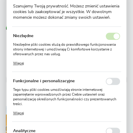
MINISZKLARENKA - UPRAWA Z ROZSADY 1SZT.
Szanujemy Twoją prywatność. Możesz zmienić ustawienia
cookies lub zaakceptować je wszystkie. W dowolnym
momencie możesz dokonać zmiany swoich ustawień.
Niedostępny
Wysyłka 24H
Ulubione
Niezbędne
19,99 zł
28,58 zł
-30%
Niezbędne pliki cookies służą do prawidłowego funkcjonowania
strony internetowej i umożliwiają Ci komfortowe korzystanie z
oferowanych przez nas usług.
POWIADOM O DOSTĘPNOŚCI
Pliki cookies odpowiadają na podejmowane przez Ciebie działania
Więcej
w celu m.in. dostosowania Twoich ustawień preferencji
prywatności, logowania czy wypełniania formularzy. Dzięki plikom
614 osób kupiło
cookies strona, z której korzystasz, może działać bez zakłóceń.
Funkcjonalne i personalizacyjne
SIEWNIK PUNKTOWY DO NASION WARZYW
Tego typu pliki cookies umożliwiają stronie internetowej
zapamiętanie wprowadzonych przez Ciebie ustawień oraz
personalizację określonych funkcjonalności czy prezentowanych
treści.
Niedostępny
Dzięki tym plikom cookies możemy zapewnić Ci większy komfort
Więcej
korzystania z funkcjonalności naszej strony poprzez dopasowanie
Ulubione
jej do Twoich indywidualnych preferencji. Wyrażenie zgody na
funkcjonalne i personalizacyjne pliki cookies gwarantuje
0,00 zł
dostępność większej ilości funkcji na stronie.
Analityczne