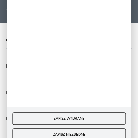
O NAS
PŁATNOŚĆ I DOSTAWA
MOJE KONTO
MASZ PYTANIE
ZAPISZ WYBRANE
ZAPISZ NIEZBĘDNE