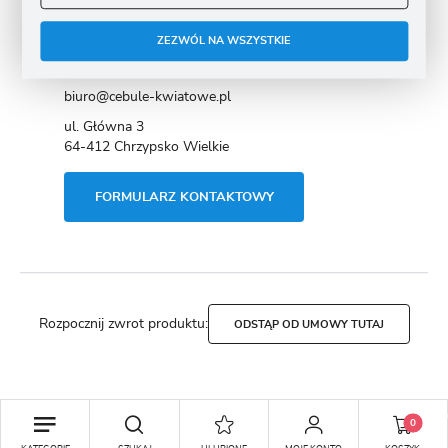
+48 61 295 11 11
ZEZWÓL NA WSZYSTKIE
PONIEDZIAŁEK - PIĄTEK OD 7:00 DO 16:00
biuro@cebule-kwiatowe.pl
ul. Główna 3
64-412 Chrzypsko Wielkie
FORMULARZ KONTAKTOWY
Rozpocznij zwrot produktu:
ODSTĄP OD UMOWY TUTAJ
Copyright by cebule-kwiatowe.pl
0
Agencja interaktywna
[ti]
Powered by
2ClickShop®