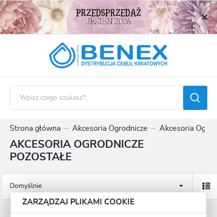
USTAWIENIA REGIONALNE
Lokalizacja
Polska
Język
polski
Waluta
Polski złoty (PLN)
Strona główna
Akcesoria Ogrodnicze
Akcesoria Ogrod
AKCESORIA OGRODNICZE
ZAPISZ
POZOSTAŁE
Domyślnie
ZARZĄDZAJ PLIKAMI COOKIE