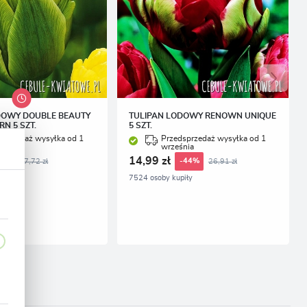
DOWY DOUBLE BEAUTY
TULIPAN LODOWY RENOWN UNIQUE
N 5 SZT.
5 SZT.
sprzedaż wysyłka od 1
Przedsprzedaż wysyłka od 1
nia
września
14,99 zł
17,72 zł
26,91 zł
49%
-44%
piły
7524 osoby kupiły