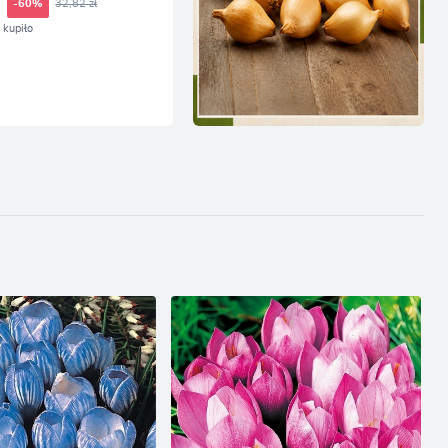
ł
32,82 zł
-60%
kupiło