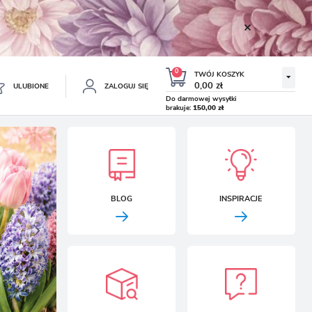
0
TWÓJ KOSZYK
0,00 zł
ULUBIONE
ZALOGUJ SIĘ
Do darmowej wysyłki
brakuje:
150,00 zł
Twój koszyk jest pusty
ESTRUJ SIĘ
NE
TKOWE KORZYŚCI:
TULIPAN LODOWY NEGRITA
KROKUS WIOSENNY MIX 50
BLOG
INSPIRACJE
DOUBLE 5 SZT.
SZT.
8.99 zł
19.99 zł
-54%
-54%
19.43 zł
43.32 zł
ji zamówień
w
adzania swoich danych przy kolejnych zakupach
abatów i kuponów promocyjnych