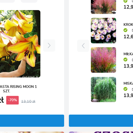
12,9
KROK
12,6
MIŁK
13,9
MISK
IASTA RISING MOON 1
SZT.
13,9
zł
-70%
13,10 zł