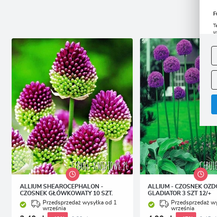
F
T
u
D
W
s
f
A
A
C
W
i
n
u
z
R
D
s
P
W
T
p
p
p
ALLIUM SHEAROCEPHALON -
ALLIUM - CZOSNEK OZ
CZOSNEK GŁÓWKOWATY 10 SZT.
GLADIATOR 3 SZT 12/+
Przedsprzedaż wysyłka od 1
Przedsprzedaż wy
września
września