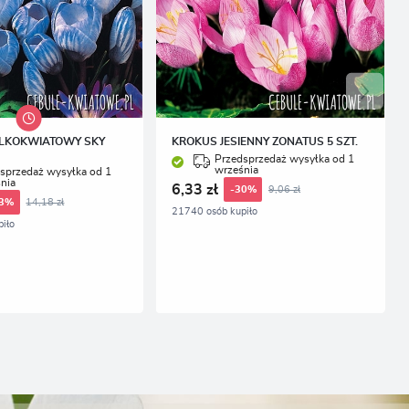
LKOKWIATOWY SKY
KROKUS JESIENNY ZONATUS 5 SZT.
Przedsprzedaż wysyłka od 1
września
sprzedaż wysyłka od 1
nia
6,33 zł
9,06 zł
-30%
14,18 zł
33%
21740 osób kupiło
iło