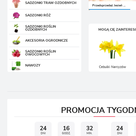
SADZONKI RÓŻ
SADZONKI TRAW OZDOBNYCH
ZA
SADZONKI ROŚLIN
SADZONKI RÓŻ
OZDOBNYCH
SADZONKI ROŚLIN
AKCESORIA OGRODNICZE
OZDOBNYCH
MOGĄ CIĘ ZAINTERE
SADZONKI ROŚLIN
AKCESORIA OGRODNICZE
OWOCOWYCH
SADZONKI ROŚLIN
NAWOZY
OWOCOWYCH
NAWOZY
Cebulki Narcyzów
PROMOCJA TYGOD
24
16
32
24