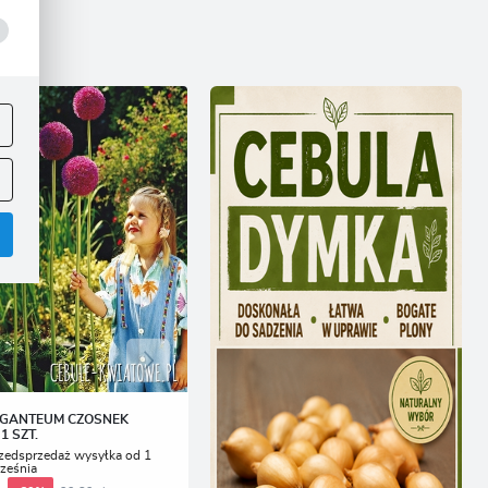
ej
.
.
IGANTEUM CZOSNEK
1 SZT.
zedsprzedaż wysyłka od 1
ześnia