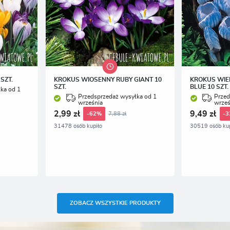
SZT.
KROKUS WIOSENNY RUBY GIANT 10
KROKUS WIE
SZT.
BLUE 10 SZT.
ka od 1
Przedsprzedaż wysyłka od 1
Przed
września
wrześ
2,99 zł
9,49 zł
7,88 zł
-62%
-
31478 osób kupiło
30519 osób kup
ZOBACZ WSZYSTKIE PRODUKTY