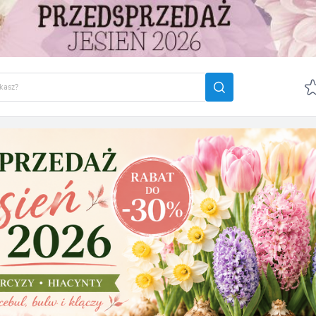
GUJ SIĘ
ZAREJ
POLECA
OTRZYMASZ LICZNE DODA
podgląd statusu realizac
podgląd historii zakupó
brak konieczności wprow
możliwość otrzymania r
Zapomniałem hasła