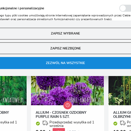
polski
Czosnki Ozdobne
unkcjonalne i personalizacyjne
Waluta
ego typu pliki cookies umożliwiają stronie internetowej zapamiętanie wprowadzonych przez Ciebie
stawień oraz personalizację określonych funkcjonalności czy prezentowanych treści.
Polski złoty (PLN)
zięki tym plikom cookies możemy zapewnić Ci większy komfort korzystania z funkcjonalności nasz
ięcej
trony poprzez dopasowanie jej do Twoich indywidualnych preferencji. Wyrażenie zgody na
unkcjonalne i personalizacyjne pliki cookies gwarantuje dostępność większej ilości funkcji na stronie
ZAPISZ WYBRANE
ZAPISZ
nalityczne
ZAPISZ NIEZBĘDNE
nalityczne pliki cookies pomagają nam rozwijać się i dostosowywać do Twoich potrzeb.
ookies analityczne pozwalają na uzyskanie informacji w zakresie wykorzystywania witryny
ięcej
nternetowej, miejsca oraz częstotliwości, z jaką odwiedzane są nasze serwisy www. Dane pozwalają
ZEZWÓL NA WSZYSTKIE
am na ocenę naszych serwisów internetowych pod względem ich popularności wśród
żytkowników. Zgromadzone informacje są przetwarzane w formie zanonimizowanej. Wyrażenie
gody na analityczne pliki cookies gwarantuje dostępność wszystkich funkcjonalności.
eklamowe
zięki reklamowym plikom cookies prezentujemy Ci najciekawsze informacje i aktualności na
tronach naszych partnerów.
romocyjne pliki cookies służą do prezentowania Ci naszych komunikatów na podstawie analizy
ięcej
woich upodobań oraz Twoich zwyczajów dotyczących przeglądanej witryny internetowej. Treści
romocyjne mogą pojawić się na stronach podmiotów trzecich lub firm będących naszymi
artnerami oraz innych dostawców usług. Firmy te działają w charakterze pośredników
rezentujących nasze treści w postaci wiadomości, ofert, komunikatów mediów społecznościowych
DOBNY
ALLIUM - CZOSNEK OZDOBNY
ALLIUM G
PURPLE RAIN 5 SZT.
OLBRZYMI 
syłka od 1
Przedsprzedaż wysyłka od 1
Pr
września
wr