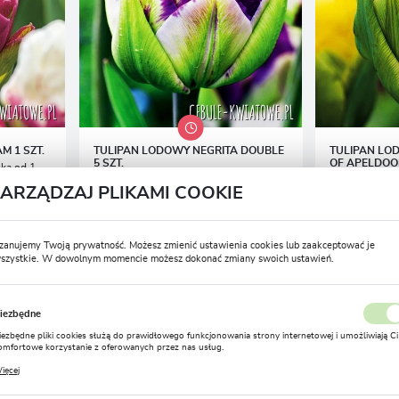
M 1 SZT.
TULIPAN LODOWY NEGRITA DOUBLE
TULIPAN LO
5 SZT.
OF APELDOOR
ka od 1
Przedsprzedaż wysyłka od 1
Przed
ZARZĄDZAJ PLIKAMI COOKIE
września
wrześ
8,99 zł
8,99 zł
19,43 zł
-54%
-
55181 osób kupiło
35804 osoby ku
zanujemy Twoją prywatność. Możesz zmienić ustawienia cookies lub zaakceptować je
szystkie. W dowolnym momencie możesz dokonać zmiany swoich ustawień.
USTAWIENIA REGIONALNE
iezbędne
Lokalizacja
iezbędne pliki cookies służą do prawidłowego funkcjonowania strony internetowej i umożliwiają Ci
Polska
omfortowe korzystanie z oferowanych przez nas usług.
liki cookies odpowiadają na podejmowane przez Ciebie działania w celu m.in. dostosowania Twoich
ZOBACZ WSZYSTKIE PRODUKTY
ięcej
stawień preferencji prywatności, logowania czy wypełniania formularzy. Dzięki plikom cookies
Język
trona, z której korzystasz, może działać bez zakłóceń.