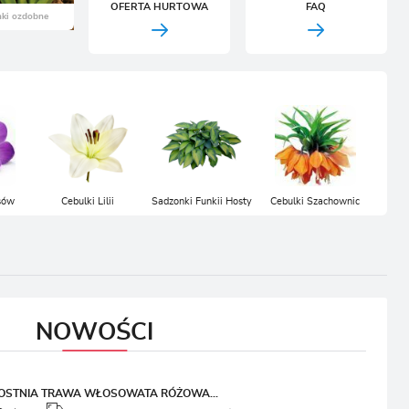
OFERTA HURTOWA
FAQ
CJA
sów
Cebulki Lilii
Sadzonki Funkii Hosty
Cebulki Szachownic
NOWOŚCI
OSTNIA TRAWA WŁOSOWATA RÓŻOWA...