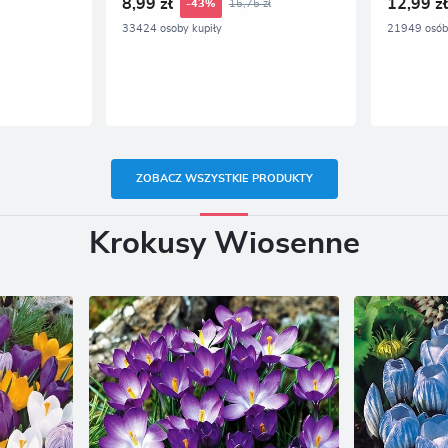
8,99 zł
12,99 z
15,75 zł
-43%
33424 osoby kupiły
21949 osób 
ZOBACZ WSZYSTKIE PRODUKTY
Krokusy Wiosenne