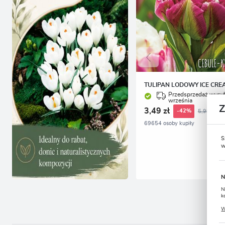
TULIPAN LODOWY ICE CREA
Przedsprzedaż wysył
września
3,49 zł
5,99 zł
-42%
69654 osoby kupiły
S
w
N
N
k
P
W
u
s