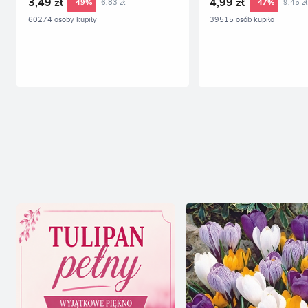
3,49 zł
4,99 zł
6,83 zł
9,45 zł
-49%
-47%
60274 osoby kupiły
39515 osób kupiło