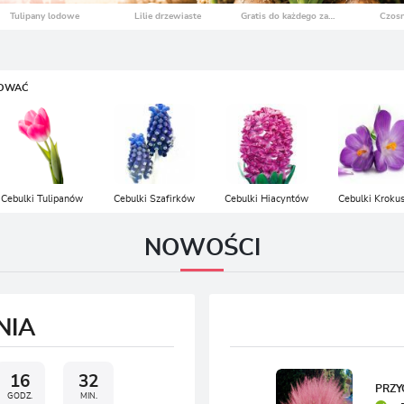
LOGUJ SIĘ
REJESTRA
SOWAĆ
Cebulki Tulipanów
Cebulki Szafirków
Cebulki Hiacyntów
Cebulki Kroku
NOWOŚCI
NIA
16
32
PRZY