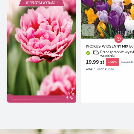
KROKUS WIOSENNY MIX 50 
Przedsprzedaż wysył
września
19,99 zł
43,32 zł
-54%
48415 osób kupiło