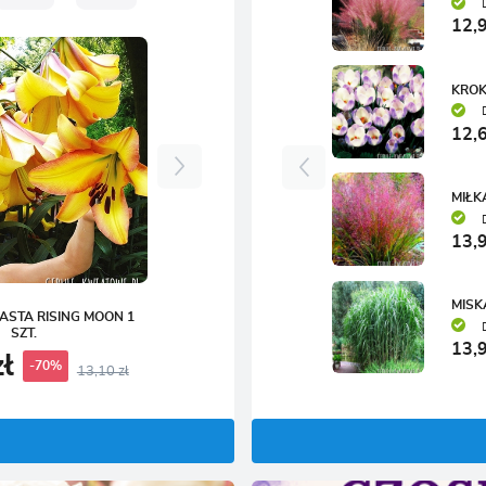
12,9
KROK
12,6
MIŁK
13,9
MISK
IASTA RISING MOON 1
SZT.
13,9
zł
-70%
13,10 zł