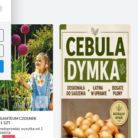
ej
.
.
IGANTEUM CZOSNEK
1 SZT.
zedsprzedaż wysyłka od 1
ześnia