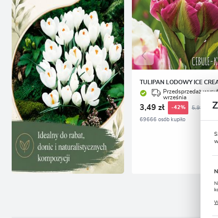
TULIPAN LODOWY ICE CREA
Przedsprzedaż wysył
września
3,49 zł
5,99 zł
-42%
69666 osób kupiło
S
w
N
N
k
P
W
u
s