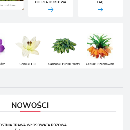
OFERTA HURTOWA
FAQ
CJA
sów
Cebulki Lilii
Sadzonki Funkii Hosty
Cebulki Szachownic
NOWOŚCI
OSTNIA TRAWA WŁOSOWATA RÓŻOWA...