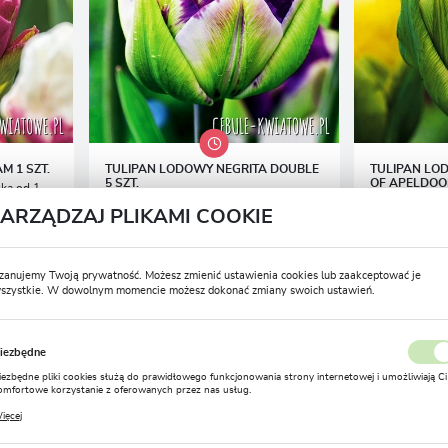
M 1 SZT.
TULIPAN LODOWY NEGRITA DOUBLE
TULIPAN LO
5 SZT.
OF APELDOOR
ka od 1
Przedsprzedaż wysyłka od 1
Przed
ZARZĄDZAJ PLIKAMI COOKIE
września
wrześ
8,99 zł
8,99 zł
19,43 zł
-54%
-
55190 osób kupiło
35807 osób kup
zanujemy Twoją prywatność. Możesz zmienić ustawienia cookies lub zaakceptować je
szystkie. W dowolnym momencie możesz dokonać zmiany swoich ustawień.
USTAWIENIA REGIONALNE
iezbędne
Lokalizacja
iezbędne pliki cookies służą do prawidłowego funkcjonowania strony internetowej i umożliwiają Ci
Polska
omfortowe korzystanie z oferowanych przez nas usług.
liki cookies odpowiadają na podejmowane przez Ciebie działania w celu m.in. dostosowania Twoich
ZOBACZ WSZYSTKIE PRODUKTY
ięcej
stawień preferencji prywatności, logowania czy wypełniania formularzy. Dzięki plikom cookies
Język
trona, z której korzystasz, może działać bez zakłóceń.