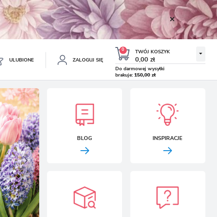
0
TWÓJ KOSZYK
0,00 zł
ULUBIONE
ZALOGUJ SIĘ
Do darmowej wysyłki
brakuje:
150,00 zł
Twój koszyk jest pusty
ESTRUJ SIĘ
NE
TKOWE KORZYŚCI:
TULIPAN LODOWY NEGRITA
KROKUS WIOSENNY MIX 50
BLOG
INSPIRACJE
DOUBLE 5 SZT.
SZT.
8.99 zł
19.99 zł
-54%
-54%
19.43 zł
43.32 zł
ji zamówień
w
adzania swoich danych przy kolejnych zakupach
abatów i kuponów promocyjnych