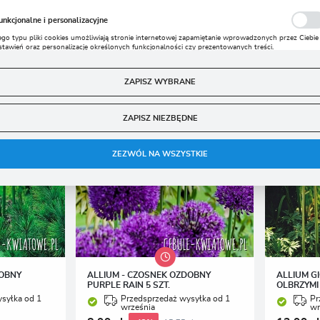
polski
Czosnki Ozdobne
unkcjonalne i personalizacyjne
Waluta
ego typu pliki cookies umożliwiają stronie internetowej zapamiętanie wprowadzonych przez Ciebie
stawień oraz personalizację określonych funkcjonalności czy prezentowanych treści.
Polski złoty (PLN)
zięki tym plikom cookies możemy zapewnić Ci większy komfort korzystania z funkcjonalności nasz
ięcej
trony poprzez dopasowanie jej do Twoich indywidualnych preferencji. Wyrażenie zgody na
unkcjonalne i personalizacyjne pliki cookies gwarantuje dostępność większej ilości funkcji na stronie
ZAPISZ WYBRANE
ZAPISZ
nalityczne
ZAPISZ NIEZBĘDNE
nalityczne pliki cookies pomagają nam rozwijać się i dostosowywać do Twoich potrzeb.
ookies analityczne pozwalają na uzyskanie informacji w zakresie wykorzystywania witryny
ięcej
nternetowej, miejsca oraz częstotliwości, z jaką odwiedzane są nasze serwisy www. Dane pozwalają
ZEZWÓL NA WSZYSTKIE
am na ocenę naszych serwisów internetowych pod względem ich popularności wśród
żytkowników. Zgromadzone informacje są przetwarzane w formie zanonimizowanej. Wyrażenie
gody na analityczne pliki cookies gwarantuje dostępność wszystkich funkcjonalności.
eklamowe
zięki reklamowym plikom cookies prezentujemy Ci najciekawsze informacje i aktualności na
tronach naszych partnerów.
romocyjne pliki cookies służą do prezentowania Ci naszych komunikatów na podstawie analizy
ięcej
woich upodobań oraz Twoich zwyczajów dotyczących przeglądanej witryny internetowej. Treści
romocyjne mogą pojawić się na stronach podmiotów trzecich lub firm będących naszymi
artnerami oraz innych dostawców usług. Firmy te działają w charakterze pośredników
rezentujących nasze treści w postaci wiadomości, ofert, komunikatów mediów społecznościowych
DOBNY
ALLIUM - CZOSNEK OZDOBNY
ALLIUM G
PURPLE RAIN 5 SZT.
OLBRZYMI 
syłka od 1
Przedsprzedaż wysyłka od 1
Pr
września
wr