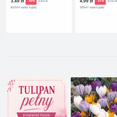
3,49 zł
4,99 zł
6,83 zł
9,45 zł
-49%
-47%
60304 osoby kupiły
39547 osób kupiło