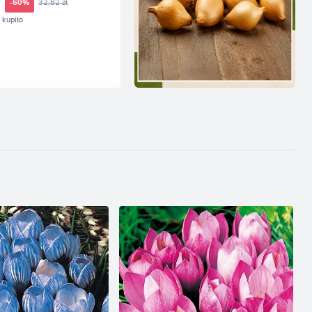
ł
32,82 zł
-60%
kupiło