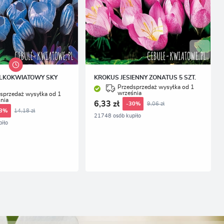
LKOKWIATOWY SKY
KROKUS JESIENNY ZONATUS 5 SZT.
Przedsprzedaż wysyłka od 1
września
sprzedaż wysyłka od 1
nia
6,33 zł
9,06 zł
-30%
14,18 zł
33%
21748 osób kupiło
iło