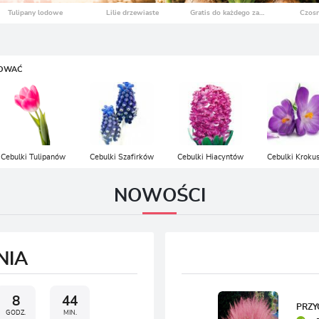
LOGUJ SIĘ
REJESTRA
SOWAĆ
Cebulki Tulipanów
Cebulki Szafirków
Cebulki Hiacyntów
Cebulki Kroku
NOWOŚCI
NIA
8
44
PRZY