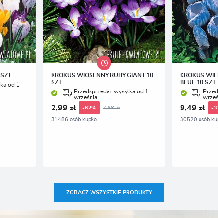
SZT.
KROKUS WIOSENNY RUBY GIANT 10
KROKUS WIE
SZT.
BLUE 10 SZT.
ka od 1
Przedsprzedaż wysyłka od 1
Przed
września
wrześ
2,99 zł
9,49 zł
7,88 zł
-62%
-
31486 osób kupiło
30520 osób kup
ZOBACZ WSZYSTKIE PRODUKTY