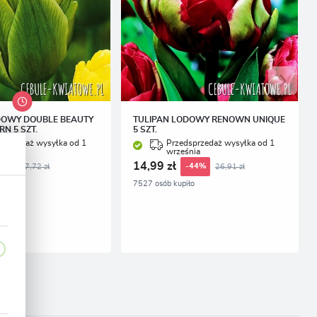
DOWY DOUBLE BEAUTY
TULIPAN LODOWY RENOWN UNIQUE
N 5 SZT.
5 SZT.
sprzedaż wysyłka od 1
Przedsprzedaż wysyłka od 1
nia
września
14,99 zł
17,72 zł
26,91 zł
49%
-44%
iło
7527 osób kupiło