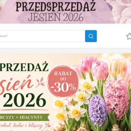
GUJ SIĘ
ZAREJ
POLECA
OTRZYMASZ LICZNE DODA
podgląd statusu realizac
podgląd historii zakupó
brak konieczności wprow
możliwość otrzymania r
Zapomniałem hasła