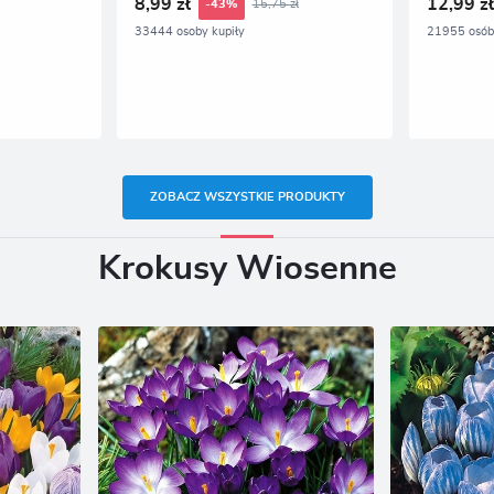
8,99 zł
12,99 z
15,75 zł
-43%
33444 osoby kupiły
21955 osób 
ZOBACZ WSZYSTKIE PRODUKTY
Krokusy Wiosenne