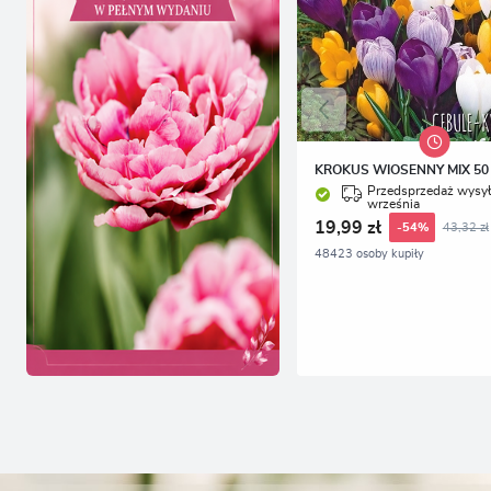
KROKUS WIOSENNY MIX 50 
Przedsprzedaż wysył
września
19,99 zł
43,32 zł
-54%
48423 osoby kupiły