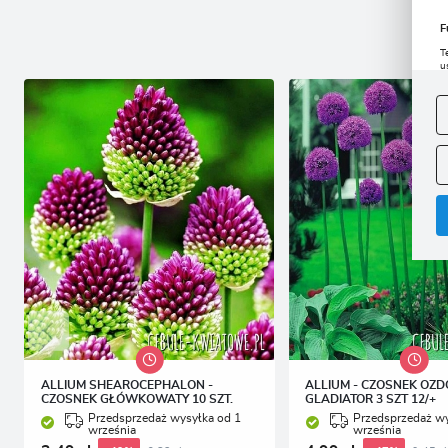
F
T
u
D
W
s
f
A
A
C
W
i
n
u
z
R
D
s
P
W
T
p
p
p
ALLIUM SHEAROCEPHALON -
ALLIUM - CZOSNEK OZ
CZOSNEK GŁÓWKOWATY 10 SZT.
GLADIATOR 3 SZT 12/+
Przedsprzedaż wysyłka od 1
Przedsprzedaż wy
września
września