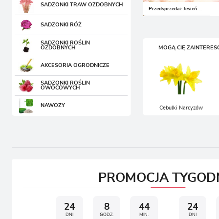
SADZONKI RÓŻ
SADZONKI TRAW OZDOBNYCH
ZA
SADZONKI ROŚLIN
SADZONKI RÓŻ
OZDOBNYCH
SADZONKI ROŚLIN
AKCESORIA OGRODNICZE
OZDOBNYCH
MOGĄ CIĘ ZAINTERE
SADZONKI ROŚLIN
AKCESORIA OGRODNICZE
OWOCOWYCH
SADZONKI ROŚLIN
NAWOZY
OWOCOWYCH
NAWOZY
Cebulki Narcyzów
PROMOCJA TYGOD
24
8
44
24