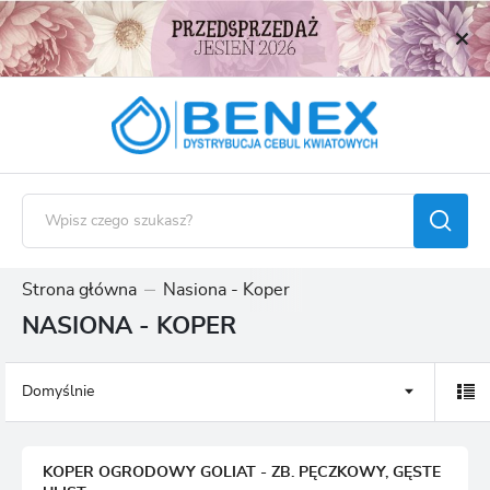
USTAWIENIA REGIONALNE
Lokalizacja
Polska
Język
polski
Waluta
Polski złoty (PLN)
Strona główna
Nasiona - Koper
NASIONA - KOPER
ZAPISZ
Domyślnie
KOPER OGRODOWY GOLIAT - ZB. PĘCZKOWY, GĘSTE