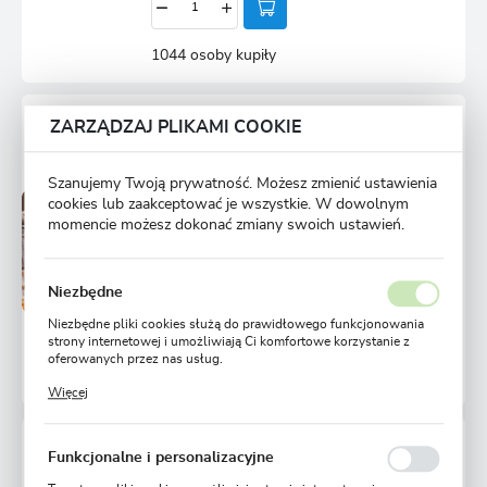
1044 osoby kupiły
KOPER OGRODOWY KARŁOWY - NA BALKONY I
ZARZĄDZAJ PLIKAMI COOKIE
TARASY
Szanujemy Twoją prywatność. Możesz zmienić ustawienia
cookies lub zaakceptować je wszystkie. W dowolnym
Dostępny
Wysyłka 24H
momencie możesz dokonać zmiany swoich ustawień.
Ulubione
3,59 zł
4,09 zł
-12%
Niezbędne
Niezbędne pliki cookies służą do prawidłowego funkcjonowania
strony internetowej i umożliwiają Ci komfortowe korzystanie z
oferowanych przez nas usług.
704 osoby kupiły
Pliki cookies odpowiadają na podejmowane przez Ciebie działania
Więcej
w celu m.in. dostosowania Twoich ustawień preferencji
prywatności, logowania czy wypełniania formularzy. Dzięki plikom
cookies strona, z której korzystasz, może działać bez zakłóceń.
KOPER OGRODOWY AMAT - ŚR. WCZESNY
Funkcjonalne i personalizacyjne