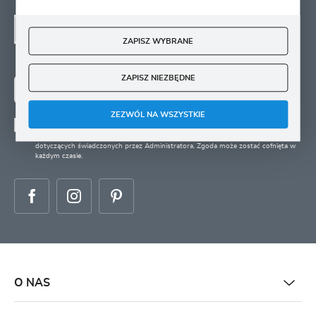
NEWSLETTER - ZAPISZ
SIĘ
ZAPISZ WYBRANE
Zapisz się na newsletter i otrzymuj wiadomości o
nowościach, promocjach oraz poradach ogrodniczych
ZAPISZ NIEZBĘDNE
ZAPISZ SIĘ
ZEZWÓL NA WSZYSTKIE
Wyrażam zgodę na otrzymywanie drogą elektroniczną na wskazany przeze mnie
adres e-mail informacji
dotyczących świadczonych przez Administratora. Zgoda może zostać cofnięta w
każdym czasie.
O NAS