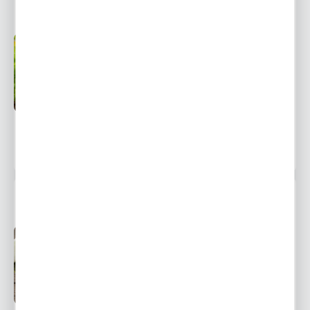
KOPER OGRODOWY SKANER - ŚR. PÓŹNY
Dostępny
Wysyłka 24H
Ulubione
3,49 zł
3,64 zł
-4%
248 osób kupiło
KOPER WŁOSKI FENKUŁ
Dostępny
Wysyłka 24H
Ulubione
3,79 zł
4,32 zł
-12%