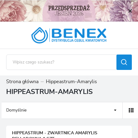
USTAWIENIA REGIONALNE
Lokalizacja
Polska
Język
polski
Waluta
Polski złoty (PLN)
Strona główna
Hippeastrum-Amarylis
HIPPEASTRUM-AMARYLIS
ZAPISZ
Domyślnie
HIPPEASTRUM - ZWARTNICA AMARYLIS