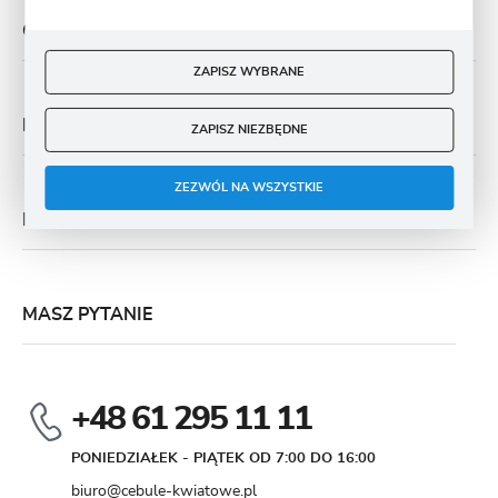
O NAS
ZAPISZ WYBRANE
PŁATNOŚĆ I DOSTAWA
ZAPISZ NIEZBĘDNE
ZEZWÓL NA WSZYSTKIE
MOJE KONTO
MASZ PYTANIE
+48 61 295 11 11
PONIEDZIAŁEK - PIĄTEK OD 7:00 DO 16:00
biuro@cebule-kwiatowe.pl