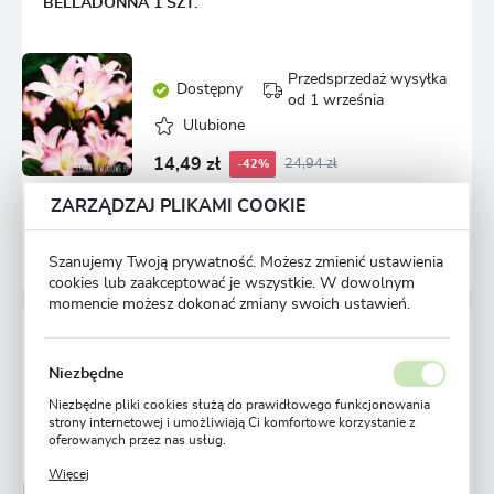
BELLADONNA 1 SZT.
Przedsprzedaż wysyłka
Dostępny
od 1 września
Ulubione
14,49 zł
24,94 zł
-42%
ZARZĄDZAJ PLIKAMI COOKIE
Szanujemy Twoją prywatność. Możesz zmienić ustawienia
2631 osób kupiło
cookies lub zaakceptować je wszystkie. W dowolnym
momencie możesz dokonać zmiany swoich ustawień.
HIPPEASTRUM AMARYLIS WOSKOWANY BAŁWANEK
- CZERWONY KWIAT 1 SZT.
Niezbędne
Niezbędne pliki cookies służą do prawidłowego funkcjonowania
strony internetowej i umożliwiają Ci komfortowe korzystanie z
Niedostępny
oferowanych przez nas usług.
Ulubione
Pliki cookies odpowiadają na podejmowane przez Ciebie działania
Więcej
w celu m.in. dostosowania Twoich ustawień preferencji
0,00 zł