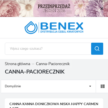
USTAWIENIA REGIONALNE
Lokalizacja
Polska
Język
polski
Waluta
Polski złoty (PLN)
Strona główna
Canna-Paciorecznik
CANNA-PACIORECZNIK
ZAPISZ
Domyślnie
CANNA KANNA DONICZKOWA NISKA HAPPY CARMEN