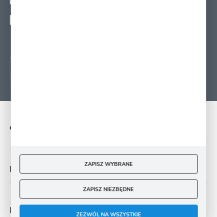
Wyrażam zgodę na otrzymywanie drogą elektroniczną na wskazany przeze mnie
adres e-mail informacji
dotyczących świadczonych przez Administratora. Zgoda może zostać cofnięta w
każdym czasie.
O NAS
ZAPISZ WYBRANE
PŁATNOŚĆ I DOSTAWA
ZAPISZ NIEZBĘDNE
MOJE KONTO
ZEZWÓL NA WSZYSTKIE