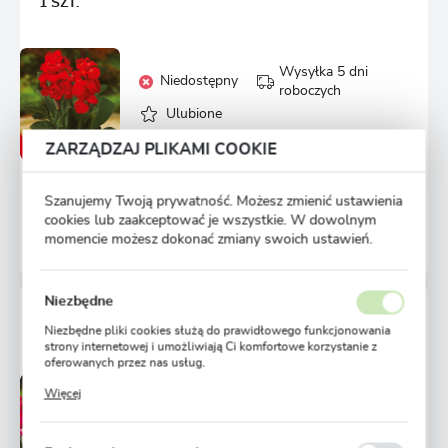
1 SZT.
Wysyłka 5 dni
Niedostępny
roboczych
Ulubione
2,99 zł
ZARZĄDZAJ PLIKAMI COOKIE
15,29 zł
-80%
Szanujemy Twoją prywatność. Możesz zmienić ustawienia
POWIADOM O DOSTĘPNOŚCI
cookies lub zaakceptować je wszystkie. W dowolnym
momencie możesz dokonać zmiany swoich ustawień.
12451 osób kupiło
Niezbędne
CANNA KANNA DONICZKOWA NISKA HAPPY ISABEL 1
SZT.
Niezbędne pliki cookies służą do prawidłowego funkcjonowania
strony internetowej i umożliwiają Ci komfortowe korzystanie z
oferowanych przez nas usług.
Pliki cookies odpowiadają na podejmowane przez Ciebie działania
Więcej
Wysyłka 5 dni
w celu m.in. dostosowania Twoich ustawień preferencji
Niedostępny
prywatności, logowania czy wypełniania formularzy. Dzięki plikom
roboczych
cookies strona, z której korzystasz, może działać bez zakłóceń.
Ulubione